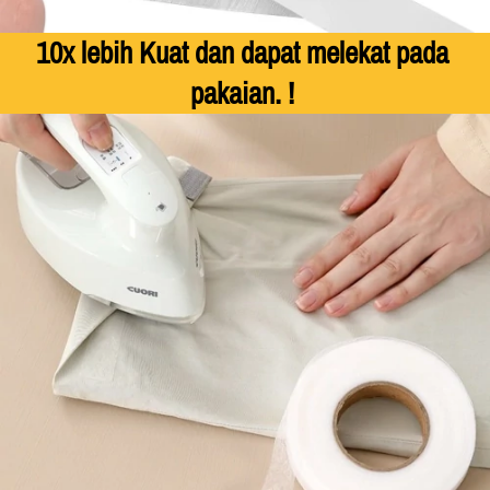
10x lebih K
uat dan dapat melekat pada 
pakaian.
 ! 