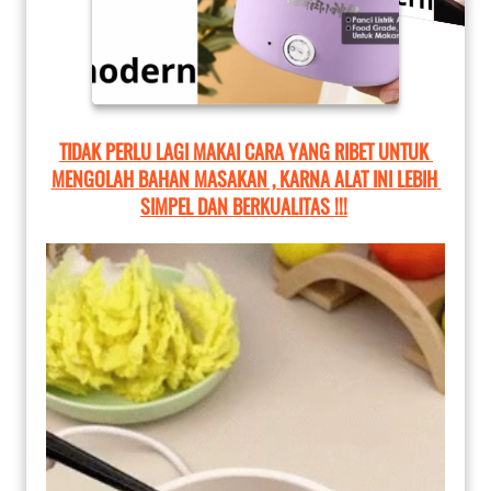
TIDAK PERLU LAGI MAKAI CARA YANG RIBET UNTUK 
MENGOLAH BAHAN MASAKAN , KARNA ALAT INI LEBIH 
SIMPEL DAN BERKUALITAS !!!