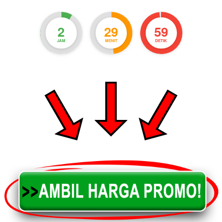
2
29
57
JAM
MENIT
DETIK