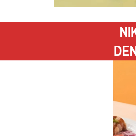
NI
DEN