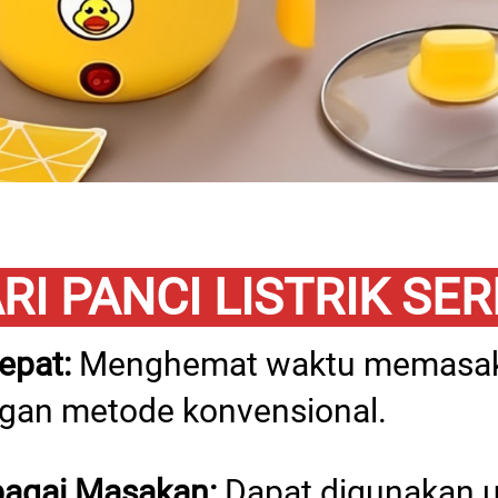
I PANCI LISTRIK SER
epat:
 Menghemat waktu memasak
gan metode konvensional.
bagai Masakan: 
Dapat digunakan 