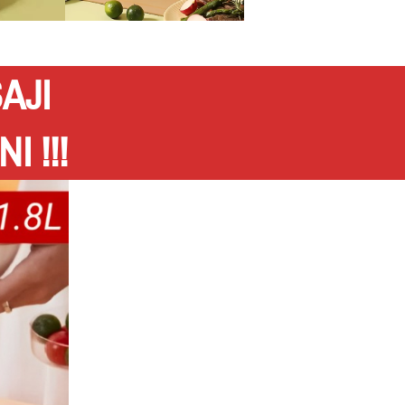
AJI
 !!!