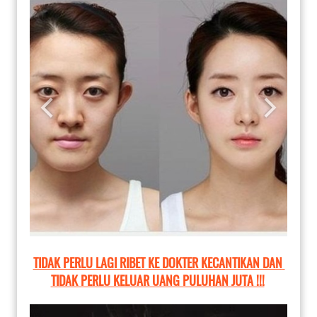
TIDAK PERLU LAGI RIBET KE DOKTER KECANTIKAN DAN 
TIDAK PERLU KELUAR UANG PULUHAN JUTA !!!