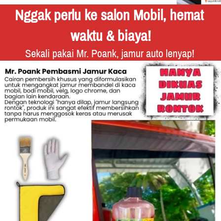
Nggak perlu ke salon Mobil, hemat 
waktu & biaya!
 Sekali pakai Mr. Poank, jamur auto lenyap!  